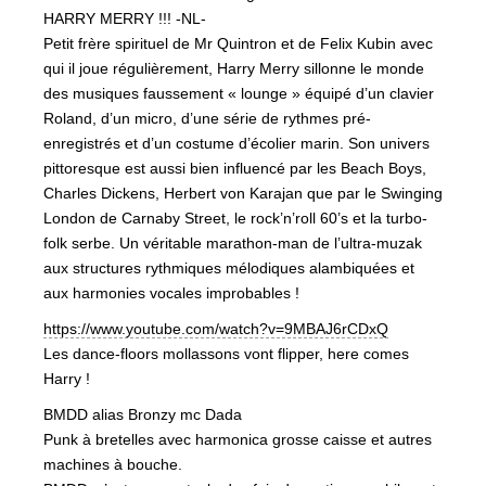
HARRY MERRY !!! -NL-
Petit frère spirituel de Mr Quintron et de Felix Kubin avec
qui il joue régulièrement, Harry Merry sillonne le monde
des musiques faussement « lounge » équipé d’un clavier
Roland, d’un micro, d’une série de rythmes pré-
enregistrés et d’un costume d’écolier marin. Son univers
pittoresque est aussi bien influencé par les Beach Boys,
Charles Dickens, Herbert von Karajan que par le Swinging
London de Carnaby Street, le rock’n’roll 60’s et la turbo-
folk serbe. Un véritable marathon-man de l’ultra-muzak
aux structures rythmiques mélodiques alambiquées et
aux harmonies vocales improbables !
https://www.youtube.com/watch?v=9MBAJ6rCDxQ
Les dance-floors mollassons vont flipper, here comes
Harry !
BMDD alias Bronzy mc Dada
Punk à bretelles avec harmonica grosse caisse et autres
machines à bouche.