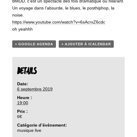
BMDD, c’est un spectacle des fois dramatique ou hilarant.
Un voyage dans l’absurde, le blues, le posthiphop, la
noise.
https://www.youtube.com/watch?v=6sAcrxZ6cdc
oh yeahhh
+ GOOGLE AGENDA
+ AJOUTER À ICALENDAR
DETAILS
Date:
6 septembre 2019
Heure :
19:00
Prix :
6€
Catégorie d’évènement:
musique live