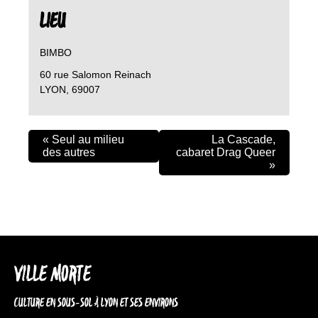
LIEU
BIMBO
60 rue Salomon Reinach
LYON
,
69007
«
Seul au milieu
La Cascade,
des autres
cabaret Drag Queer
»
VILLE MORTE
CULTURE EN SOUS-SOL À LYON ET SES ENVIRONS