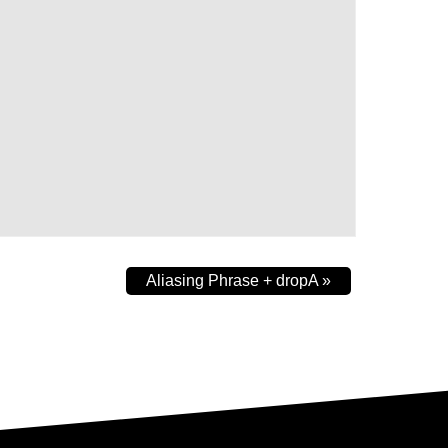
Aliasing Phrase + dropA
»