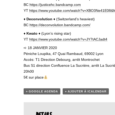
BC
https://justicehc.bandcamp.com
YT
https://www.youtube.com/watch?v=XBO3Ne41E08&
♦
Deconvolution
♦ (Switzerland’s heaviest)
BC
https://deconvolution.bandcamp.com/
♦
Kwato
♦ (Lyon’s rising star)
YT
https://www.youtube.com/watch?v=JY7tACJadt4
➪ 18 JANVIER 2020
Péniche Loupika, 47 Quai Rambaud, 69002 Lyon
Accès: T1 Direction Debourg, arrêt Montrochet
Bus S1 direction Confluence La Sucrière, arrêt La Sucri
20h00
5€ sur place
+ GOOGLE AGENDA
+ AJOUTER À ICALENDAR