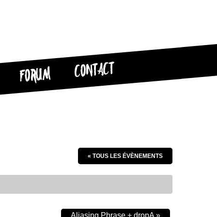
CONTACT
FORUM
« TOUS LES ÉVÈNEMENTS
Aliasing Phrase + dropA
»