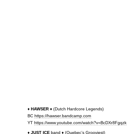
♦
HAWSER
♦ (Dutch Hardcore Legends)
BC
https://hawser.bandcamp.com
YT
https://www.youtube.com/watch?v=BcDXr8Fgqzk
♦
JUST ICE
band ♦ (Quebec’s Grooviest)