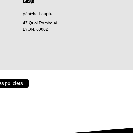
LIEU
péniche Loupika
47 Quai Rambaud
LYON
,
69002
es policiers