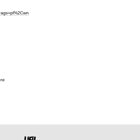
frags=pl%2Cwn
ère