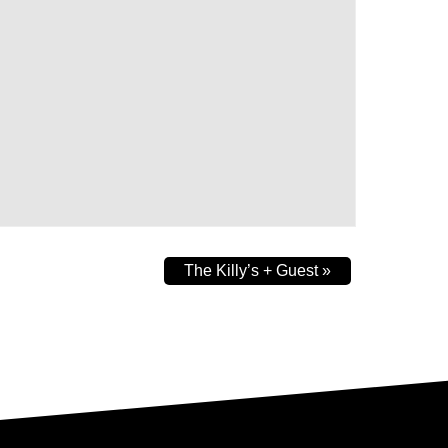
The Killy’s + Guest
»