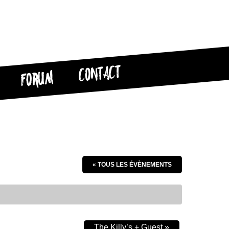
CONTACT
FORUM
« TOUS LES ÉVÈNEMENTS
The Killy’s + Guest
»