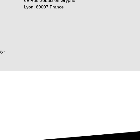
69 Rue Sébastien Gryphe
Lyon
,
69007
France
ey-