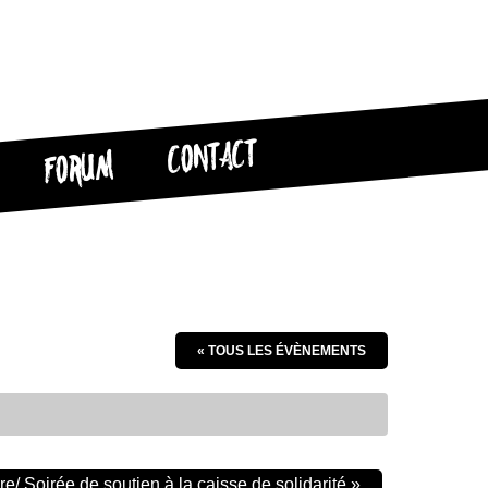
CONTACT
FORUM
« TOUS LES ÉVÈNEMENTS
re/ Soirée de soutien à la caisse de solidarité
»