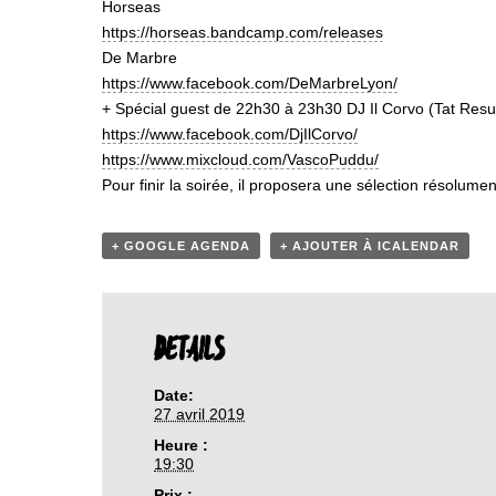
Horseas
https://horseas.bandcamp.com/releases
De Marbre
https://www.facebook.com/DeMarbreLyon/
+ Spécial guest de 22h30 à 23h30 DJ Il Corvo (Tat Resurr
https://www.facebook.com/DjIlCorvo/
https://www.mixcloud.com/VascoPuddu/
Pour finir la soirée, il proposera une sélection résolu
+ GOOGLE AGENDA
+ AJOUTER À ICALENDAR
DETAILS
Date:
27 avril 2019
Heure :
19:30
Prix :