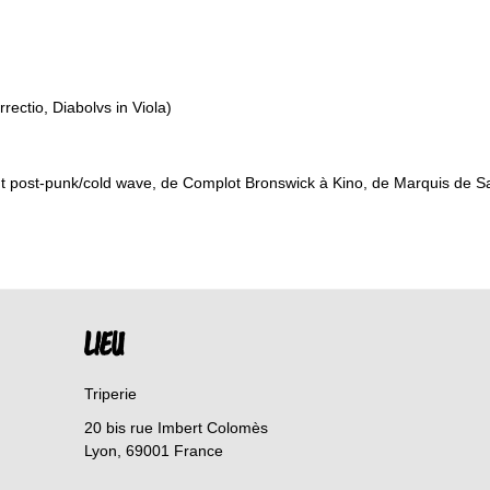
ectio, Diabolvs in Viola)
ment post-punk/cold wave, de Complot Bronswick à Kino, de Marquis de 
LIEU
Triperie
20 bis rue Imbert Colomès
Lyon
,
69001
France