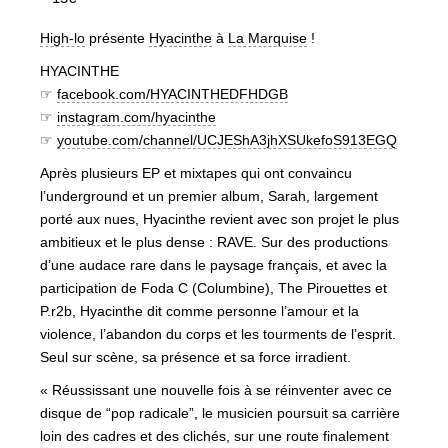
High-lo
présente
Hyacinthe
à
La Marquise
!
HYACINTHE
☞
facebook.com/HYACINTHEDFHDGB
☞
instagram.com/hyacinthe
☞
youtube.com/channel/UCJEShA3jhXSUkefoS913EGQ
Après plusieurs EP et mixtapes qui ont convaincu
l’underground et un premier album, Sarah, largement
porté aux nues, Hyacinthe revient avec son projet le plus
ambitieux et le plus dense : RAVE. Sur des productions
d’une audace rare dans le paysage français, et avec la
participation de Foda C (Columbine), The Pirouettes et
P.r2b, Hyacinthe dit comme personne l’amour et la
violence, l’abandon du corps et les tourments de l’esprit.
Seul sur scène, sa présence et sa force irradient.
« Réussissant une nouvelle fois à se réinventer avec ce
disque de “pop radicale”, le musicien poursuit sa carrière
loin des cadres et des clichés, sur une route finalement