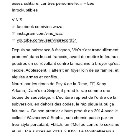
assez solitaire, car très personnelle. » – Les
Inrockuptibles
VIN’S
☞
facebook.com/vins.waza
☞
instagram.com/vins_waz
☞
youtube.com//user/vinsrecord34
Depuis sa naissance à Avignon, Vin’s s’est tranquillement
promené dans le sud français, avant de mettre le feu aux
poudres en se révoltant contre la machine à broyer qu’est
l’école. Adolescent, il atterrit en foyer loin de sa famille, et
aiguise armes et conflits.
Nourri par les rimes de Psy 4 de la Rime, FF, Keny
Arkana, Diam’s ou Sniper, il prend le rap comme une
bouée de sauvetage. « L’écriture rap est de l’ordre de la
subversion, en dehors des codes, le rap pique là où ça
fait mal ». De son premier album produit en 2014 avec le
collectif Wazacrew à Sophia, son chemin passe par un
free-style percutant, FBitch, un
#MeToo
contre le sexisme
et un EP à succès en 2018, 23H59. Le Montpelliérain a