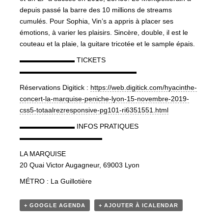
depuis passé la barre des 10 millions de streams
cumulés. Pour Sophia, Vin’s a appris à placer ses
émotions, à varier les plaisirs. Sincère, double, il est le
couteau et la plaie, la guitare tricotée et le sample épais.
▬▬▬▬▬▬▬▬ TICKETS
▬▬▬▬▬▬▬▬▬▬▬▬▬▬▬▬▬
Réservations Digitick :
https://web.digitick.com/hyacinthe-
concert-la-marquise-peniche-lyon-15-novembre-2019-
css5-totaalrezresponsive-pg101-ri6351551.html
▬▬▬▬▬▬▬▬ INFOS PRATIQUES
▬▬▬▬▬▬▬▬▬▬▬▬
LA MARQUISE
20 Quai Victor Augagneur, 69003 Lyon
MÉTRO : La Guillotière
+ GOOGLE AGENDA
+ AJOUTER À ICALENDAR