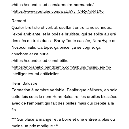
>
https://soundcloud.com/larmoire-normande/
>
https://www.youtube.com/watch?v=C-Ry7yR41Xo
Remord
Quator bruitiste et verbal, oscillant entre la noise-indus,
l’expé ambiante, et la poésie bruitiste, qui se splite au gré
des dés en trois duos : Barby Toute cassée, NoraHype ou
Nosocomiale. Ca tape, ça pince, ça se cogne, ça
chuchote et ça hurle.
>
https://soundcloud.com/bbttkc
>
https://noraneko.bandcamp.com/album/musiques-mi-
intelligentes-mi-artificielles
Henri Balustre
Formation à nombre variable, Papibrique câlinera, en solo
cette fois sous le nom Henri Balustre, les oreilles blessées
avec de l’ambiant qui fait des bulles mais qui crépite à la
fin.
*** Sur place à manger et à boire et une entrée à plus ou
moins un prix modique ***