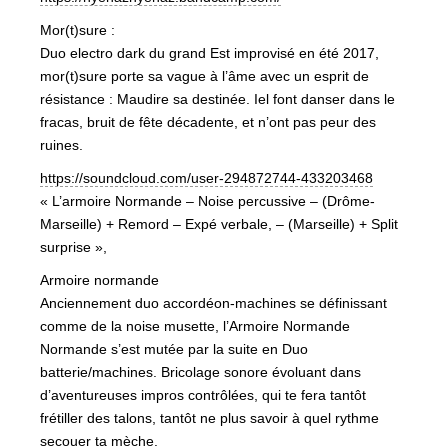
Mor(t)sure :
Duo electro dark du grand Est improvisé en été 2017,
mor(t)sure porte sa vague à l’âme avec un esprit de
résistance : Maudire sa destinée. Iel font danser dans le
fracas, bruit de fête décadente, et n’ont pas peur des
ruines.
https://soundcloud.com/user-294872744-433203468
« L’armoire Normande – Noise percussive – (Drôme-
Marseille) + Remord – Expé verbale, – (Marseille) + Split
surprise »,
Armoire normande
Anciennement duo accordéon-machines se définissant
comme de la noise musette, l’Armoire Normande
Normande s’est mutée par la suite en Duo
batterie/machines. Bricolage sonore évoluant dans
d’aventureuses impros contrôlées, qui te fera tantôt
frétiller des talons, tantôt ne plus savoir à quel rythme
secouer ta mèche.