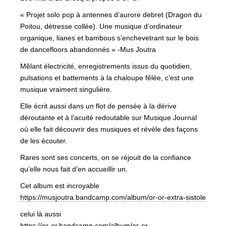
« Projet solo pop à antennes d’aurore debret (Dragon du
Poitou, détresse collée). Une musique d’ordinateur
organique, lianes et bambous s’enchevetrant sur le bois
de dancefloors abandonnés » -Mus Joutra
Mêlant électricité, enregistrements issus du quotidien,
pulsations et battements à la chaloupe fêlée, c’est une
musique vraiment singulière.
Elle écrit aussi dans un flot de pensée à la dérive
déroutante et à l’acuité redoutable sur Musique Journal
où elle fait découvrir des musiques et révèle des façons
de les écouter.
Rares sont ses concerts, on se réjouit de la confiance
qu’elle nous fait d’en accueillir un.
Cet album est incroyable
https://musjoutra.bandcamp.com/album/or-or-extra-sistole
celui là aussi
https://or-or.bandcamp.com/album/or-or