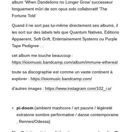
album ‘When Dandelions no Longer Grow’ successeur
longuement mûri de son opus solo collaboratif ‘The
Fortune Told’
Quand il ne sort pas lui-même directement ses albums, il
les sort sur des labels tels que Quantum Natives, Editions
Appaerent, Soft Grift, Entertainement Systems ou Purple
Tape Pedigree …
cet album me touche beaucoup :
https://ioiomusic.bandcamp.com/album/immune-ethereal
toute sa discographie est comme un vaste continent à
explorer :
https://ioiomusic.bandcamp.com/
d’autres images :
https://www.instagram.com/102_i.o/
pi-doom
(ambient mashcore / art pauvre / légèreté
extratone sombre performative / danse contemporaine
, Rennes/Odessa)