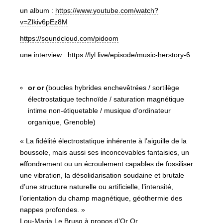
un album :
https://www.youtube.com/watch?
v=Zlkiv6pEz8M
https://soundcloud.com/pidoom
une interview :
https://lyl.live/episode/music-herstory-6
or or
(boucles hybrides enchevêtrées / sortilège
électrostatique technoïde / saturation magnétique
intime non-étiquetable / musique d’ordinateur
organique, Grenoble)
« La fidélité électrostatique inhérente à l’aiguille de la
boussole, mais aussi ses inconcevables fantaisies, un
effondrement ou un écroulement capables de fossiliser
une vibration, la désolidarisation soudaine et brutale
d’une structure naturelle ou artificielle, l’intensité,
l’orientation du champ magnétique, géothermie des
nappes profondes. »
Lou-Maria Le Brusq à propos d’Or Or