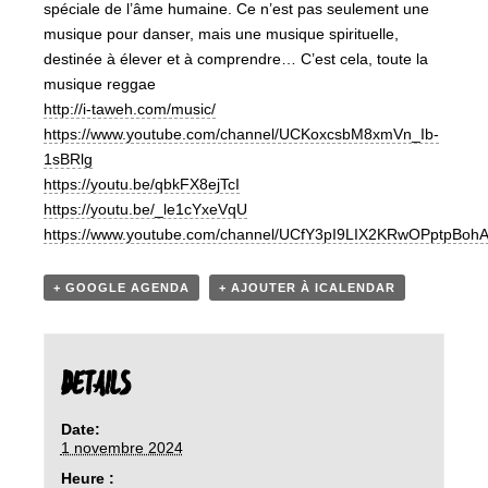
spéciale de l’âme humaine. Ce n’est pas seulement une
musique pour danser, mais une musique spirituelle,
destinée à élever et à comprendre… C’est cela, toute la
musique reggae
http://i-taweh.com/music/
https://www.youtube.com/channel/UCKoxcsbM8xmVn_Ib-
1sBRlg
https://youtu.be/qbkFX8ejTcI
https://youtu.be/_le1cYxeVqU
https://www.youtube.com/channel/UCfY3pI9LIX2KRwOPptpBoh
+ GOOGLE AGENDA
+ AJOUTER À ICALENDAR
DETAILS
Date:
1 novembre 2024
Heure :