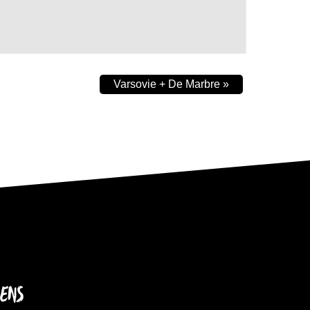
Varsovie + De Marbre
»
IENS