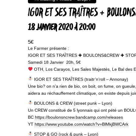
IGOR ET SES TRAÎTRES + BOULO
18 JANVIER 2020 À 20:00
5€
Le Farmer présente :
IGOR ET SES TRAÎTRES ✚ BOULONS&CREW ✚ STO
Samedi 18 Janvier 20h, 5€
OTH, Los Carayos, Les Sales Majestés, Le Bal des E
IGOR ET SES TRAÎTRES (traitr’n’roll – Annonay)
Une bio? on n’a rien de bio, on boit, on fume, on gueule
aidera au réchauffement climatique, on existe depuis j
BOULONS & CREW (street punk – Lyon)
Un CREW constitué de 5 lyonnais qui ont pété un BOULON
BC
https://boulonsncrew.bandcamp.com/releases
YT
https://www.youtube.com/watch?v=BlMkjBWCArk
STOP & GO (rock & punk – Lyon)