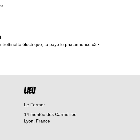
ie
N
n trottinette électrique, tu paye le prix annoncé x3 •
LIEU
Le Farmer
14 montée des Carmélites
Lyon
,
France