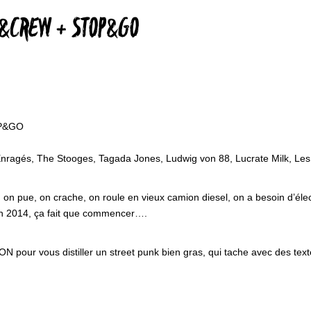
NS&CREW + STOP&GO
P&GO
nragés, The Stooges, Tagada Jones, Ludwig von 88, Lucrate Milk, Les
, on pue, on crache, on roule en vieux camion diesel, on a besoin d’élec
uin 2014, ça fait que commencer….
 pour vous distiller un street punk bien gras, qui tache avec des tex