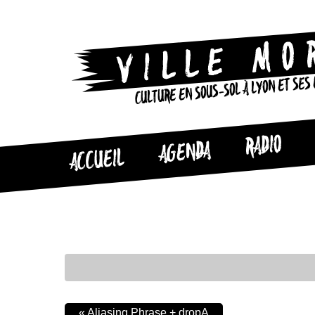
CULTURE EN SOUS-SOL À LYON ET SES
RADIO
AGENDA
ACCUEIL
«
Aliasing Phrase + dropA