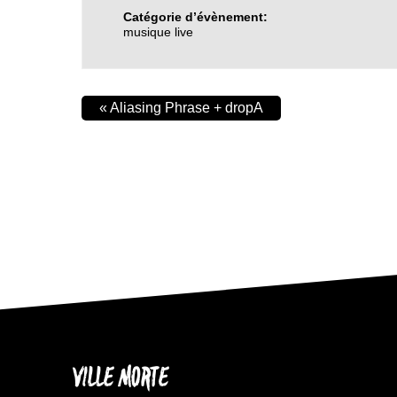
Catégorie d’évènement:
musique live
«
Aliasing Phrase + dropA
VILLE MORTE