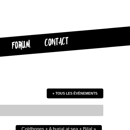
CONTACT
FORUM
« TOUS LES ÉVÈNEMENTS
Coldbones + A burial at sea + Bilal
»