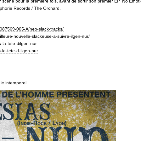
sur scène pour la première fois, avant de sortir son premier EP ‘No Em
uphorie Records / The Orchard.
s/087569-005-A/neo-slack-tracks/
lleure-nouvelle-slackeuse-a-suivre-ilgen-nur/
-la-tete-dilgen-nur
a-tete-d-ilgen-nur
die intemporel.