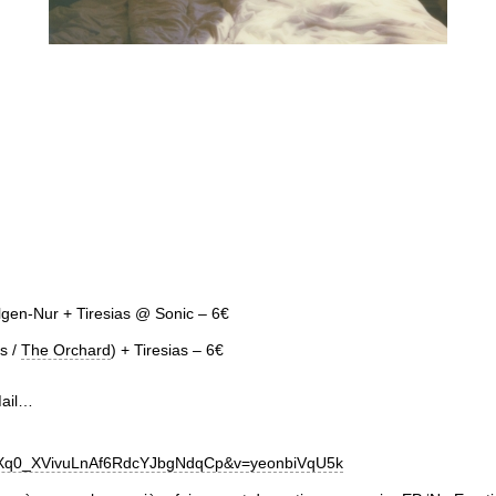
Ilgen-Nur + Tiresias @ Sonic – 6€
s /
The Orchard
) + Tiresias – 6€
Mail…
_EXq0_XVivuLnAf6RdcYJbgNdqCp&v=yeonbiVqU5k