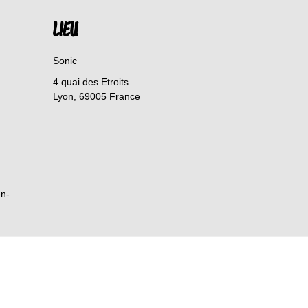
LIEU
Sonic
4 quai des Etroits
Lyon
,
69005
France
en-