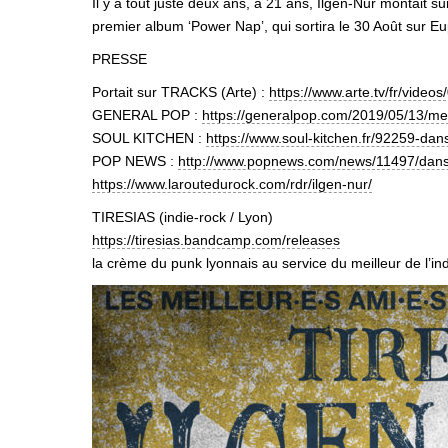
Il y a tout juste deux ans, à 21 ans, Ilgen-Nur montait 
premier album ‘Power Nap’, qui sortira le 30 Août sur E
PRESSE
Portait sur TRACKS (Arte) :
https://www.arte.tv/fr/video
GENERAL POP :
https://generalpop.com/2019/05/13/mei
SOUL KITCHEN :
https://www.soul-kitchen.fr/92259-dans
POP NEWS :
http://www.popnews.com/news/11497/dans-l
https://www.laroutedurock.com/rdr/ilgen-nur/
TIRESIAS (indie-rock / Lyon)
https://tiresias.bandcamp.com/releases
la crème du punk lyonnais au service du meilleur de l’in