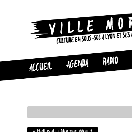
CULTURE EN SOUS-SOL À LYON ET SES
RADIO
AGENDA
ACCUEIL
«
Helluvah + Norman Would