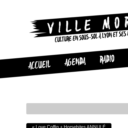
CULTURE EN SOUS-SOL À LYON ET SES
RADIO
AGENDA
ACCUEIL
«
Love Coffin + Horsebites ANNULÉ