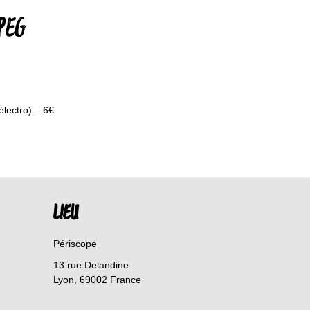
JPEG
ectro) – 6€
LIEU
Périscope
13 rue Delandine
Lyon
,
69002
France