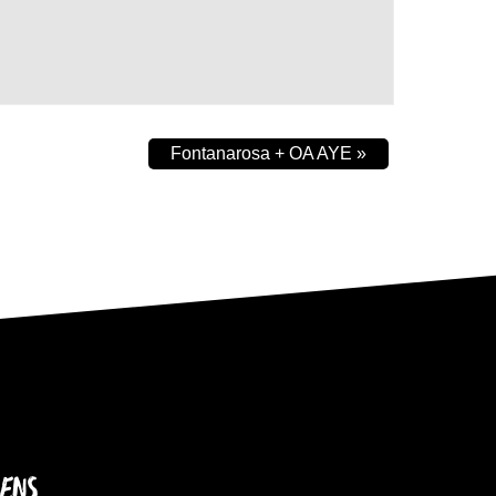
Fontanarosa + OA AYE
»
IENS