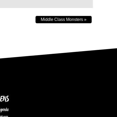
Middle Class Monsters
»
IENS
Agenda