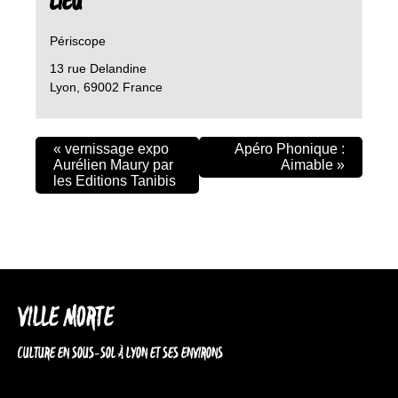
LIEU
Périscope
13 rue Delandine
Lyon
,
69002
France
«
vernissage expo
Apéro Phonique :
Aurélien Maury par
Aimable
»
les Editions Tanibis
VILLE MORTE
CULTURE EN SOUS-SOL À LYON ET SES ENVIRONS