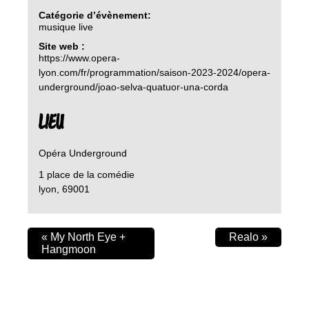
Catégorie d’évènement:
musique live
Site web :
https://www.opera-
lyon.com/fr/programmation/saison-2023-2024/opera-
underground/joao-selva-quatuor-una-corda
LIEU
Opéra Underground
1 place de la comédie
lyon
,
69001
«
My North Eye +
Realo
»
Hangmoon