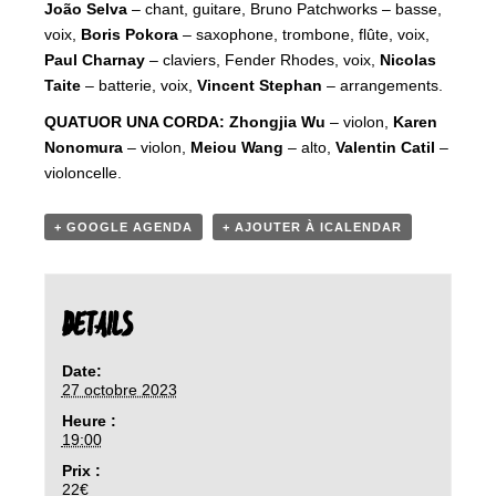
João Selva
– chant, guitare, Bruno Patchworks – basse,
voix,
Boris Pokora
– saxophone, trombone, flûte, voix,
Paul Charnay
– claviers, Fender Rhodes, voix,
Nicolas
Taite
– batterie, voix,
Vincent Stephan
– arrangements.
QUATUOR UNA CORDA: Zhongjia Wu
– violon,
Karen
Nonomura
– violon,
Meiou Wang
– alto,
Valentin Catil
–
violoncelle.
+ GOOGLE AGENDA
+ AJOUTER À ICALENDAR
DETAILS
Date:
27 octobre 2023
Heure :
19:00
Prix :
22€