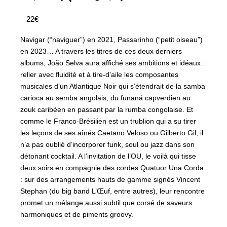
22€
Navigar (“naviguer”) en 2021, Passarinho (“petit oiseau”)
en 2023… A travers les titres de ces deux derniers
albums, João Selva aura affiché ses ambitions et idéaux :
relier avec fluidité et à tire-d’aile les composantes
musicales d’un Atlantique Noir qui s’étendrait de la samba
carioca au semba angolais, du funaná capverdien au
zouk caribéen en passant par la rumba congolaise. Et
comme le Franco-Brésilien est un trublion qui a su tirer
les leçons de ses aînés Caetano Veloso ou Gilberto Gil, il
n’a pas oublié d’incorporer funk, soul ou jazz dans son
détonant cocktail. A l’invitation de l’OU, le voilà qui tisse
deux soirs en compagnie des cordes Quatuor Una Corda
: sur des arrangements hauts de gamme signés Vincent
Stephan (du big band L’Œuf, entre autres), leur rencontre
promet un mélange aussi subtil que corsé de saveurs
harmoniques et de piments groovy.