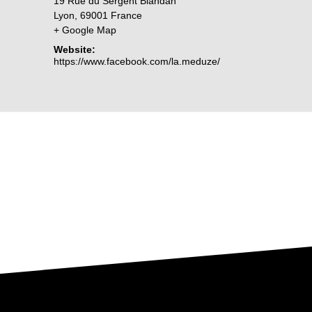
19 Rue du Sergent Blandan
Lyon
,
69001
France
+ Google Map
Website:
https://www.facebook.com/la.meduze/