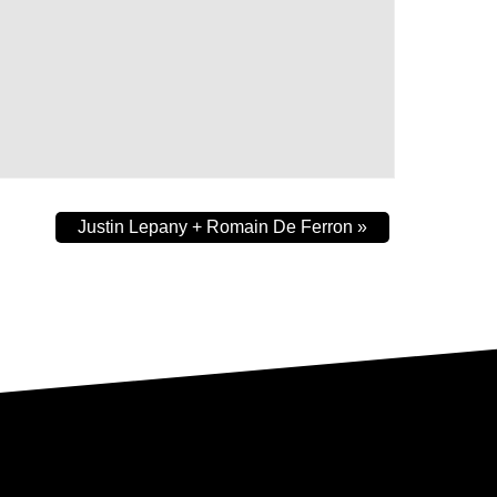
Justin Lepany + Romain De Ferron
»