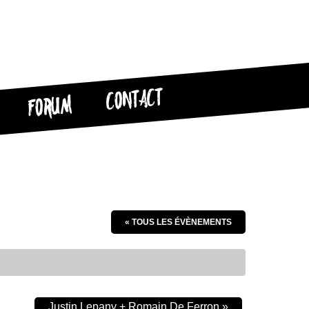
CONTACT
FORUM
« TOUS LES ÉVÈNEMENTS
Justin Lepany + Romain De Ferron
»