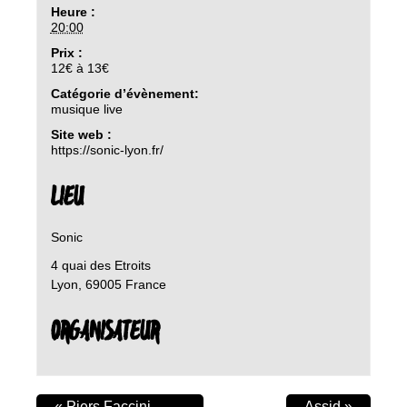
Heure :
20:00
Prix :
12€ à 13€
Catégorie d’évènement:
musique live
Site web :
https://sonic-lyon.fr/
LIEU
Sonic
4 quai des Etroits
Lyon
,
69005
France
ORGANISATEUR
«
Piers Faccini
Assid
»