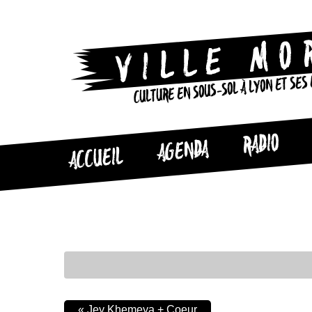
CULTURE EN SOUS-SOL À LYON ET SES
RADIO
AGENDA
ACCUEIL
«
Jey Khemeya + Coeur