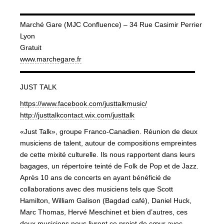
▬▬▬▬▬▬▬▬▬▬▬▬▬▬▬▬▬▬▬▬▬▬▬▬▬
Marché Gare (MJC Confluence) – 34 Rue Casimir Perrier
Lyon
Gratuit
www.marchegare.fr
▬▬▬▬▬▬▬▬▬▬▬▬▬▬▬▬▬▬▬▬▬▬▬▬▬
JUST TALK
https://www.facebook.com/
justtalkmusic/
http://
justtalkcontact.wix.com/
justtalk
«Just Talk», groupe Franco-Canadien. Réunion de deux
musiciens de talent, autour de compositions empreintes
de cette mixité culturelle. Ils nous rapportent dans leurs
bagages, un répertoire teinté de Folk de Pop et de Jazz.
Après 10 ans de concerts en ayant bénéficié de
collaborations avec des musiciens tels que Scott
Hamilton, William Galison (Bagdad café), Daniel Huck,
Marc Thomas, Hervé Meschinet et bien d’autres, ces
deux musiciens nous livrent ce projet de cœur avec