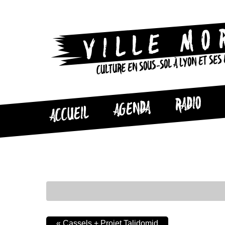
CULTURE EN SOUS-SOL À LYON ET SES
RADIO
AGENDA
ACCUEIL
«
Cassels + Projet Talidomid