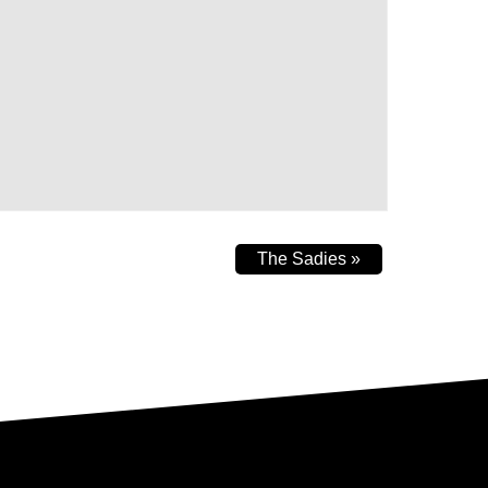
The Sadies
»