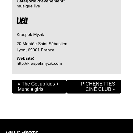
Catégorie d’évènement:
musique live
LIEU
Kraspek Myzik
20 Montée Saint Sébastien
Lyon
,
69001
France
Website:
http://kraspekmyzik.com
«
The Get up kids +
PICHENETTES
Muncie girls
CINÉ CLUB
»