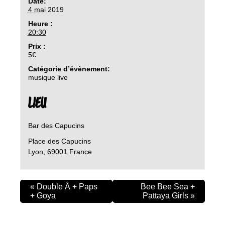
Date:
4 mai 2019
Heure :
20:30
Prix :
5€
Catégorie d’évènement:
musique live
LIEU
Bar des Capucins
Place des Capucins
Lyon
,
69001
France
«
Double Å + Paps
Bee Bee Sea +
+ Goya
Pattaya Girls
»