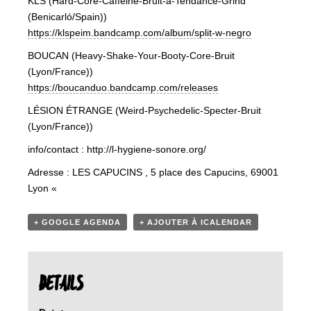
KLS (Hard-Core-Caffeine-Bruit-à-
Tendance-Grind
(Benicarló/Spain))
https://klspeim.bandcamp.com/
album/split-w-negro
BOUCAN (Heavy-Shake-Your-Booty-Core-
Bruit
(Lyon/France))
https://boucanduo.bandcamp.
com/releases
LÉSION ÉTRANGE (Weird-Psychedelic-Specter-
Bruit
(Lyon/France))
info/contact : http://l-hygiene-sonore.org/
Adresse : LES CAPUCINS , 5 place des Capucins, 69001
Lyon «
+ GOOGLE AGENDA
+ AJOUTER À ICALENDAR
DETAILS