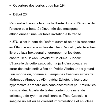
Ouverture des portes et du bar
19h
Début
20h
Rencontre fusionnelle entre la liberté du jazz, l’énergie de
l’électro et la beauté réinventée des musiques
éthiopiennes : une véritable invitation à la transe.
KUTU, c’est le nom de l’enfant survolté né de la rencontre
en Éthiopie entre le violoniste Théo Ceccaldi, électron très
libre du jazz hexagonal et européen, et les deux
chanteuses Hewan G/Wold et Haleluva T/Tsadik.
L’étincelle de cette association a jailli d’un voyage au
cœur des nuits enfiévrées de l’Addis-Abeba underground
: un monde où, comme au temps des frasques sixties de
Mahmoud Ahmed ou Alèmayèhu Eshèté, la jeunesse
hyperactive s’empare des sons ancestraux pour mieux les
transcender. A partir de textes contemporains et de
collectage de rythmes traditionnels, Théo Ceccaldi a
imaginé un set où se croisent improvisations et envolées