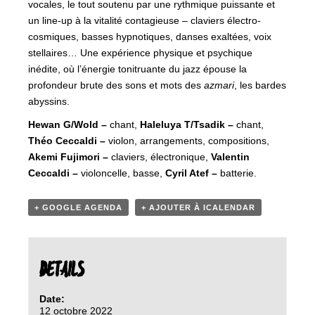
vocales, le tout soutenu par une rythmique puissante et
un line-up à la vitalité contagieuse – claviers électro-
cosmiques, basses hypnotiques, danses exaltées, voix
stellaires… Une expérience physique et psychique
inédite, où l’énergie tonitruante du jazz épouse la
profondeur brute des sons et mots des
azmari
, les bardes
abyssins.
Hewan G/Wold –
chant,
Haleluya T/Tsadik –
chant,
Théo Ceccaldi –
violon, arrangements, compositions,
Akemi Fujimori –
claviers, électronique,
Valentin
Ceccaldi –
violoncelle, basse,
Cyril Atef –
batterie.
+ GOOGLE AGENDA
+ AJOUTER À ICALENDAR
DETAILS
Date:
12 octobre 2022