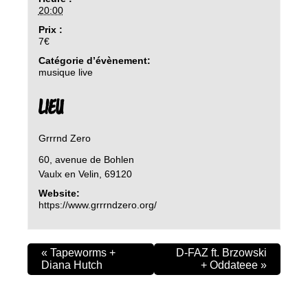
20:00
Prix :
7€
Catégorie d’évènement:
musique live
LIEU
Grrrnd Zero
60, avenue de Bohlen
Vaulx en Velin
,
69120
Website:
https://www.grrrndzero.org/
«
Tapeworms +
D-FAZ ft. Brzowski
Diana Hutch
+ Oddateee
»