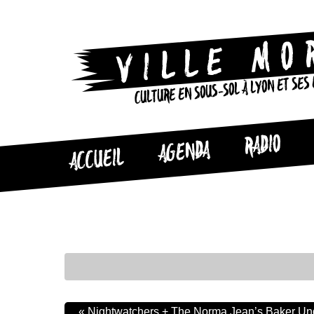
CULTURE EN SOUS-SOL À LYON ET SES
RADIO
AGENDA
ACCUEIL
«
Nightwatchers + The Norma Jean’s Baker U