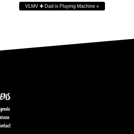
VLMV ✚ Dad is Playing Machine
»
IENS
Agenda
Réseau
Contact