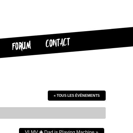
CONTACT
FORUM
« TOUS LES ÉVÈNEMENTS
VLMV ✚ Dad is Playing Machine
»