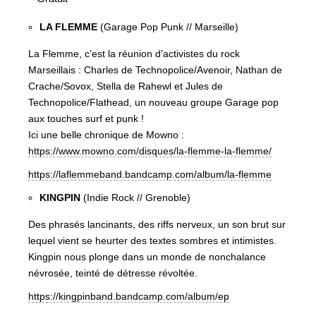
LA FLEMME
(Garage Pop Punk // Marseille)
La Flemme, c’est la réunion d’activistes du rock
Marseillais : Charles de Technopolice/Avenoir, Nathan de
Crache/Sovox, Stella de Rahewl et Jules de
Technopolice/Flathead, un nouveau groupe Garage pop
aux touches surf et punk !
Ici une belle chronique de Mowno :
https://www.mowno.com/disques/la-flemme-la-flemme/
https://laflemmeband.bandcamp.com/album/la-flemme
KINGPIN
(Indie Rock // Grenoble)
Des phrasés lancinants, des riffs nerveux, un son brut sur
lequel vient se heurter des textes sombres et intimistes.
Kingpin nous plonge dans un monde de nonchalance
névrosée, teinté de détresse révoltée.
https://kingpinband.bandcamp.com/album/ep