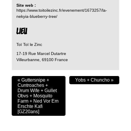
Site web :
https://www.toitoilezinc.fr/evenement/1673257/la-
nekyia-blueberry-tree/
LIEU
Toï Toï le Zinc
17-19 Rue Marcel Dutartre
Villeurbanne
,
69100
France
«
Guttersnipe +
Yobs + Chuncho
»
Cuntroaches +
Drum Wife + Gullet
Obvs + Mosquito
Farm + Ned Vor Em
Erschte Kafi
[GZ20ans]