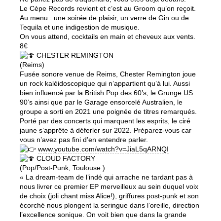
Le Cèpe Records revient et c’est au Groom qu’on reçoit.
Au menu : une soirée de plaisir, un verre de Gin ou de
Tequila et une indigestion de musique.
On vous attend, cocktails en main et cheveux aux vents.
8€
CHESTER REMINGTON
(Reims)
Fusée sonore venue de Reims, Chester Remington joue
un rock kaléidoscopique qui n’appartient qu’à lui. Aussi
bien influencé par la British Pop des 60’s, le Grunge US
90’s ainsi que par le Garage ensorcelé Australien, le
groupe a sorti en 2021 une poignée de titres remarqués.
Porté par des concerts qui marquent les esprits, le ciré
jaune s’apprête à déferler sur 2022. Préparez-vous car
vous n’avez pas fini d’en entendre parler.
www.youtube.com/watch?v=JiaL5qARNQI
CLOUD FACTORY
(Pop/Post-Punk, Toulouse )
« La dream-team de l’indé qui arrache ne tardant pas à
nous livrer ce premier EP merveilleux au sein duquel voix
de choix (joli chant miss Alice!), griffures post-punk et son
écorché nous plongent la seringue dans l’oreille, direction
l’excellence sonique. On voit bien que dans la grande