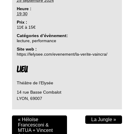
25 septembre 2024
Heure :
19:30
Prix :
11€ à 15€
Catégories d’évènement:
lecture
,
performance
Site web :
https://lelysee.com/evenement/la-verite-vaincra/
LIEU
Théâtre de l’Elysée
14 rue Basse Combalot
LYON
,
69007
«
Héloïse
La Jungle
»
Francesconi &
MTUA + Vincent