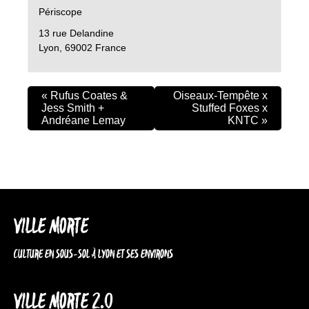
Périscope
13 rue Delandine
Lyon
,
69002
France
«
Rufus Coates &
Oiseaux-Tempête x
Jess Smith +
Stuffed Foxes x
Andréane Lemay
KNTC
»
VILLE MORTE
CULTURE EN SOUS-SOL À LYON ET SES ENVIRONS
VILLE MORTE 2.0