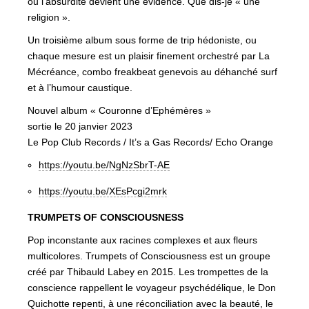
ou l’absurdité devient une évidence. Que dis-je « une
religion ».
Un troisième album sous forme de trip hédoniste, ou
chaque mesure est un plaisir finement orchestré par La
Mécréance, combo freakbeat genevois au déhanché surf
et à l’humour caustique.
Nouvel album « Couronne d’Ephémères »
sortie le 20 janvier 2023
Le Pop Club Records / It’s a Gas Records/ Echo Orange
https://youtu.be/NgNzSbrT-AE
https://youtu.be/XEsPcgi2mrk
TRUMPETS OF CONSCIOUSNESS
Pop inconstante aux racines complexes et aux fleurs
multicolores. Trumpets of Consciousness est un groupe
créé par Thibauld Labey en 2015. Les trompettes de la
conscience rappellent le voyageur psychédélique, le Don
Quichotte repenti, à une réconciliation avec la beauté, le