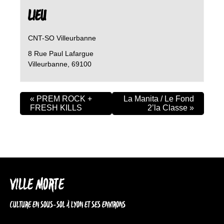
LIEU
CNT-SO Villeurbanne
8 Rue Paul Lafargue
Villeurbanne
,
69100
«
PREM ROCK +
La Manita / Le Fond
FRESH KILLS
2’la Classe
»
VILLE MORTE
CULTURE EN SOUS-SOL À LYON ET SES ENVIRONS