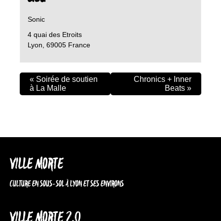
Sonic
4 quai des Etroits
Lyon
,
69005
France
«
Soirée de soutien
Chronics + Inner
à La Malle
Beats
»
VILLE MORTE
CULTURE EN SOUS-SOL À LYON ET SES ENVIRONS
VILLE MORTE 2.0