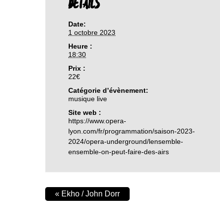
DETAILS
Date:
1 octobre 2023
Heure :
18:30
Prix :
22€
Catégorie d’évènement:
musique live
Site web :
https://www.opera-
lyon.com/fr/programmation/saison-2023-
2024/opera-underground/lensemble-
ensemble-on-peut-faire-des-airs
«
Ekho / John Dorr