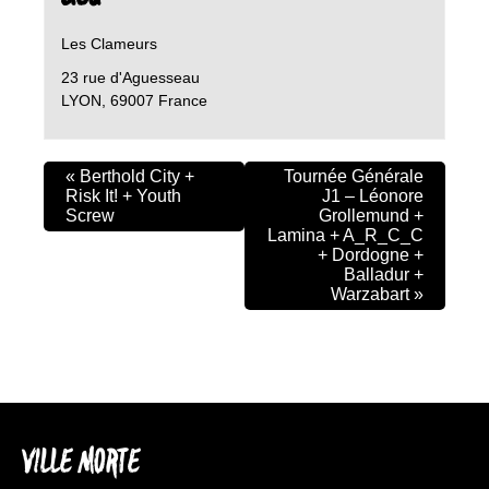
Les Clameurs
23 rue d'Aguesseau
LYON
,
69007
France
«
Berthold City +
Tournée Générale
Risk It! + Youth
J1 – Léonore
Screw
Grollemund +
Lamina + A_R_C_C
+ Dordogne +
Balladur +
Warzabart
»
VILLE MORTE