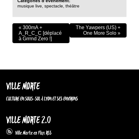
Catégories d’évènement:
musique live
,
spectacle
,
théâtre
«
300mA +
The Yawpers (US) +
A_R_C_C [déplacé
One More Solo
»
à Grrrnd Zero !]
VILLE MORTE
CULTURE EN SOUS-SOL À LYON ET SES ENVIRONS
VILLE MORTE 2.0
Ville Morte en Flux RSS