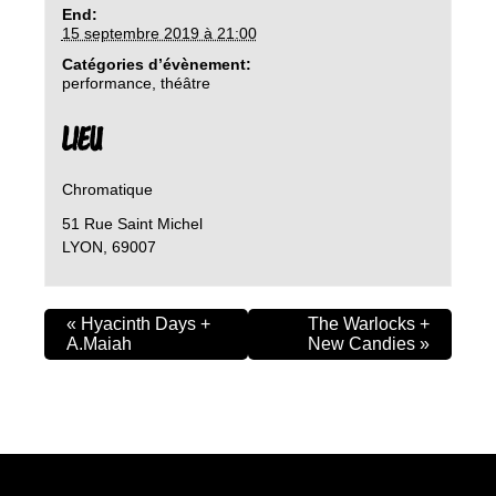
End:
15 septembre 2019 à 21:00
Catégories d’évènement:
performance
,
théâtre
LIEU
Chromatique
51 Rue Saint Michel
LYON
,
69007
«
Hyacinth Days +
The Warlocks +
A.Maiah
New Candies
»