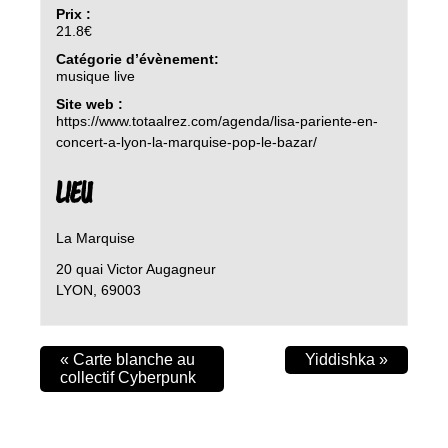
Prix :
21.8€
Catégorie d’évènement:
musique live
Site web :
https://www.totaalrez.com/agenda/lisa-pariente-en-
concert-a-lyon-la-marquise-pop-le-bazar/
LIEU
La Marquise
20 quai Victor Augagneur
LYON
,
69003
«
Carte blanche au
Yiddishka
»
collectif Cyberpunk