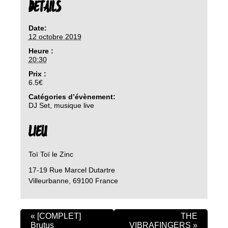
DETAILS
Date:
12 octobre 2019
Heure :
20:30
Prix :
6.5€
Catégories d’évènement:
DJ Set
,
musique live
LIEU
Toï Toï le Zinc
17-19 Rue Marcel Dutartre
Villeurbanne
,
69100
France
«
[COMPLET]
THE
Brutus
VIBRAFINGERS
»