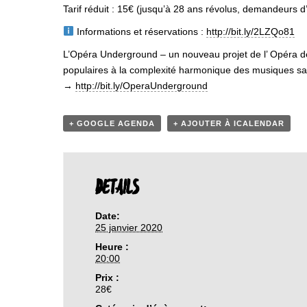
Tarif réduit : 15€ (jusqu’à 28 ans révolus, demandeurs d’e
Informations et réservations :
http://bit.ly/2LZQo81
L’Opéra Underground – un nouveau projet de l’ Opéra de L
populaires à la complexité harmonique des musiques sa
→
http://bit.ly/OperaUnderground
+ GOOGLE AGENDA
+ AJOUTER À ICALENDAR
DETAILS
Date:
25 janvier 2020
Heure :
20:00
Prix :
28€