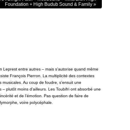
Foundation + High Budub Sound & Family
»
llain Leprest entre autres – mais s’autorise quand même
iste François Pierron. La multiplicité des contextes
ces musicales. Au coup de foudre, s’ensuit une
– plutôt moins d’ailleurs. Les Toubifri ont absorbé une
incérité et de l’émotion. Pas question de faire de
 polymorphe, voire polycéphale.