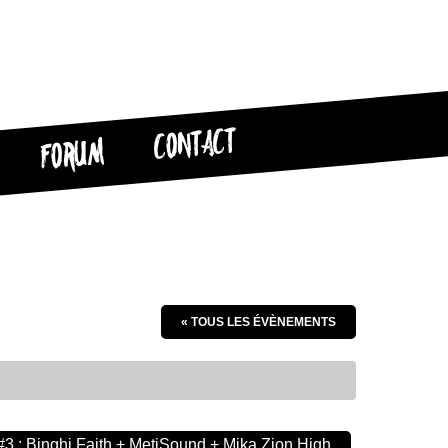
CONTACT
FORUM
« TOUS LES ÉVÈNEMENTS
#3 : Binghi Faith + MetiSound + Mika Zion High