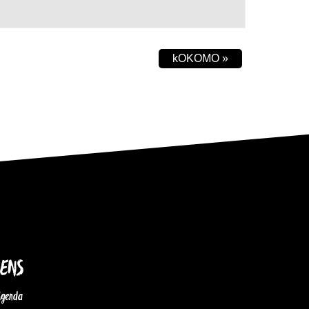
kOKOMO
»
IENS
Agenda