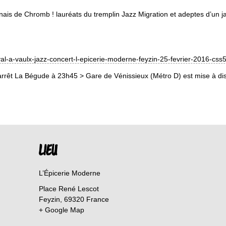
nnais de Chromb ! lauréats du tremplin Jazz Migration et adeptes d’un
al-a-vaulx
-jazz-concert-l-epicerie-m
oderne-feyzin-25-fevrier-2
016-css5
arrêt La Bégude à 23h45 > Gare de Vénissieux (Métro D) est mise à dis
LIEU
L’Épicerie Moderne
Place René Lescot
Feyzin
,
69320
France
+ Google Map