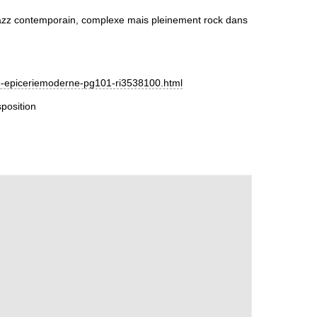
 jazz contemporain, complexe mais pleinement rock dans
-epiceriemoderne-p
g101-ri3538100.html
position