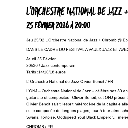
L’ORCHESTRE NATIONAL DE JAZZ 
25 FÉVRIER 2016 À 20:00
Jeu 25/02 L’Orchestre National de Jazz + Chromb @ Epi
DANS LE CADRE DU FESTIVAL A VAULX JAZZ ET AV
Jeudi 25 Février
20h30 / Jazz contemporain
Tarifs :14/16/18 euros
L’
Orchestre National de Jazz Olivier Benoit
/ FR
L’ONJ – Orchestre National de Jazz – célèbre ses 30 ans
guitariste et compositeur Olivier Benoit, cet ONJ présen
Olivier Benoit saisit l’esprit hétérogène de la capitale 
suite composée de longues plages, tour à tour atmosphér
Swans, Tortoise, Godspeed You! Black Emperor… mêlées
CHROMB
/ FR