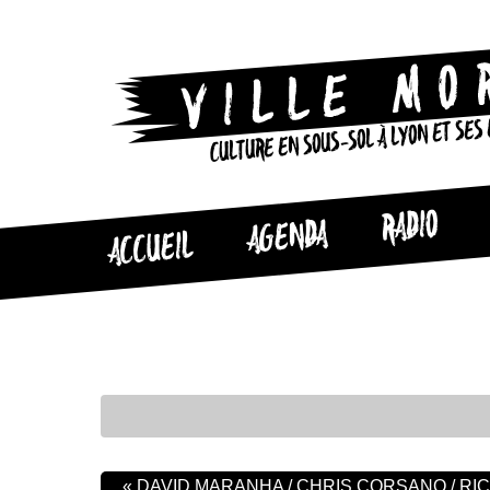
CULTURE EN SOUS-SOL À LYON ET SES
RADIO
AGENDA
ACCUEIL
«
DAVID MARANHA / CHRIS CORSANO / RI