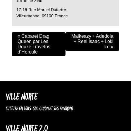
Toï Toï le Zinc
17-19 Rue Marcel Dutartre
Villeurbanne
,
69100
France
«
Cabaret Drag
Malkeazy + Adedola
Queen par Les
+ Reel Isaac + Loki
Douze Travelos
Ice
»
d’Hercule
VILLE MORTE
CULTURE EN SOUS-SOL À LYON ET SES ENVIRONS
VILLE MORTE 2.0