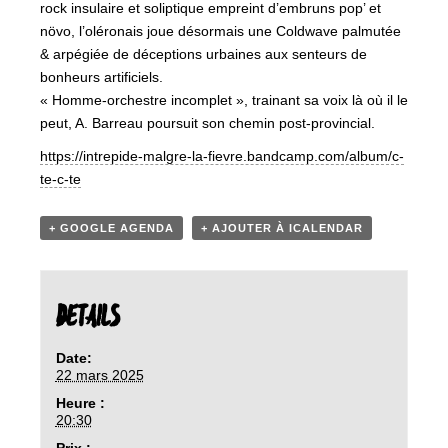
rock insulaire et soliptique empreint d’embruns pop’ et
növo, l’oléronais joue désormais une Coldwave palmutée
& arpégiée de déceptions urbaines aux senteurs de
bonheurs artificiels.
« Homme-orchestre incomplet », trainant sa voix là où il le
peut, A. Barreau poursuit son chemin post-provincial.
https://intrepide-malgre-la-fievre.bandcamp.com/album/c-
te-c-te
+ GOOGLE AGENDA
+ AJOUTER À ICALENDAR
DETAILS
Date:
22 mars 2025
Heure :
20:30
Prix :