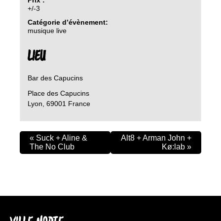
+/-3
Catégorie d’évènement:
musique live
LIEU
Bar des Capucins
Place des Capucins
Lyon
,
69001
France
«
Suck + Aline &
Alt8 + Arman John +
The No Club
Kø:lab
»