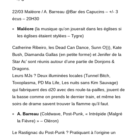
22/03 Maléore / A. Barreau @Bar des Capucins – +/- 3
écus – 20H30
Maléore
(la musique qu’on jouerait dans les églises si
les églises étaient stylées – Tygre)
Catherine Ribeiro, les Dead Can Dance, Sunn O))), Kate
Bush, Diamanda Gallas (en petite forme) et Jenifer de la
Star Ac’ sont réunis autour d’une partie de Donjons &
Dragons.
Leurs MJs ? Deux illuminées locales (Tunnel Bitch,
Toxoplasma, PD Ma Life, Les nuits sans Kim Sauvage)
qui fabriquent des d20 avec des roule-ta-pailles, jouent de
la basse comme on prends le dernier train, et même les
soirs de drame savent trouver la flamme qu’il faut.
A. Barreau
(Coldwave, Post-Punk, « Intrépide (Malgré
la Fièvre) » – Oléron)
Le Rastignac du Post-Punk ? Pratiquant à l’origine un