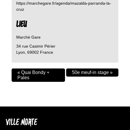
https://marchegare.fr/agenda/mazalda-parranda-la-
cruz
LIEU
Marché Gare
34 rue Casimir Périer
Lyon
,
69002
France
«
Quai Bondy +
50e meuf-in stage
»
Pales
VILLE MORTE