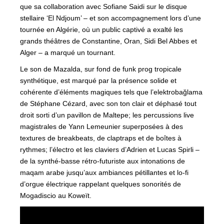
que sa collaboration avec Sofiane Saidi sur le disque
stellaire ‘El Ndjoum’ – et son accompagnement lors d’une
tournée en Algérie, où un public captivé a exalté les
grands théâtres de Constantine, Oran, Sidi Bel Abbes et
Alger – a marqué un tournant.
Le son de Mazalda, sur fond de funk prog tropicale
synthétique, est marqué par la présence solide et
cohérente d’éléments magiques tels que l’elektrobağlama
de Stéphane Cézard, avec son ton clair et déphasé tout
droit sorti d’un pavillon de Maltepe; les percussions live
magistrales de Yann Lemeunier superposées à des
textures de breakbeats, de claptraps et de boîtes à
rythmes; l’électro et les claviers d’Adrien et Lucas Spirli –
de la synthé-basse rétro-futuriste aux intonations de
maqam arabe jusqu’aux ambiances pétillantes et lo-fi
d’orgue électrique rappelant quelques sonorités de
Mogadiscio au Koweït.