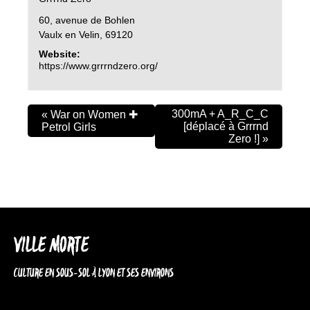
60, avenue de Bohlen
Vaulx en Velin
,
69120
Website:
https://www.grrrndzero.org/
300mA + A_R_C_C
«
War on Women ✚
[déplacé à Grrrnd
Petrol Girls
Zero !]
»
VILLE MORTE
CULTURE EN SOUS-SOL À LYON ET SES ENVIRONS