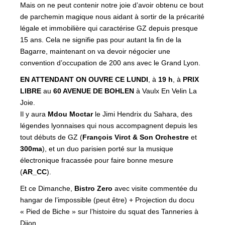
Mais on ne peut contenir notre joie d’avoir obtenu ce bout
de parchemin magique nous aidant à sortir de la précarité
légale et immobilière qui caractérise GZ depuis presque
15 ans. Cela ne signifie pas pour autant la fin de la
Bagarre, maintenant on va devoir négocier une
convention d’occupation de 200 ans avec le Grand Lyon.
EN ATTENDANT ON OUVRE CE LUNDI
, à
19 h
, à
PRIX
LIBRE
au
60 AVENUE DE BOHLEN
à Vaulx En Velin La
Joie.
Il y aura
Mdou Moctar
le Jimi Hendrix du Sahara, des
légendes lyonnaises qui nous accompagnent depuis les
tout débuts de GZ (
François Virot & Son Orchestre
et
300ma
), et un duo parisien porté sur la musique
électronique fracassée pour faire bonne mesure
(
AR_CC
).
Et ce Dimanche,
Bistro Zero
avec visite commentée du
hangar de l’impossible (peut être) + Projection du docu
« Pied de Biche » sur l’histoire du squat des Tanneries à
Dijon.