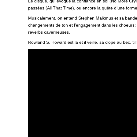
Le disque, qui évoque la confiance en soi (No More Cryi
passées (All That Time), ou encore la quête d’une forme
Musicalement, on entend Stephen Malkmus et sa bande ave
changements de ton et l’engagement dans les choeurs; e
reverbs caverneuses.
Rowland S. Howard est là et il veille, sa clope au bec, till