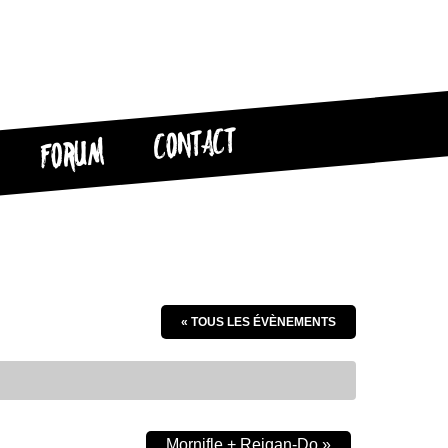
CONTACT
FORUM
« TOUS LES ÉVÈNEMENTS
Mornifle + Reigan-Do
»