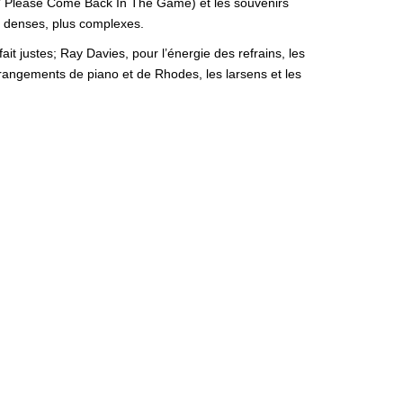
s / Please Come Back In The Game) et les souvenirs
s denses, plus complexes.
t justes; Ray Davies, pour l’énergie des refrains, les
angements de piano et de Rhodes, les larsens et les