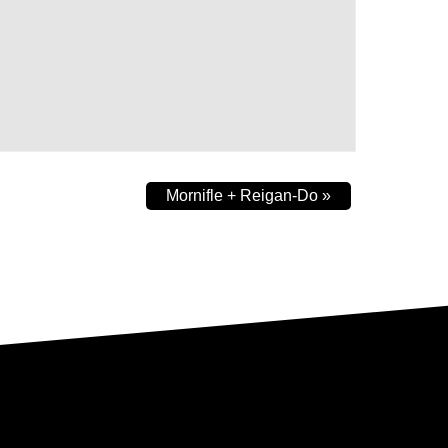
Mornifle + Reigan-Do
»