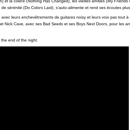
n) et la colère (Nothing Has Changed), les vieilles amitiés (My Friend
 de sérénité (Do Colors Last), s’auto-alimente et rend ses écoutes plu
c leurs enchevêtrements de guitares noisy et leurs voix pas tout à fai
t Nick Cave, avec ses Bad Seeds et ses Boys Next Doors, pour les arr
’ the end of the night.