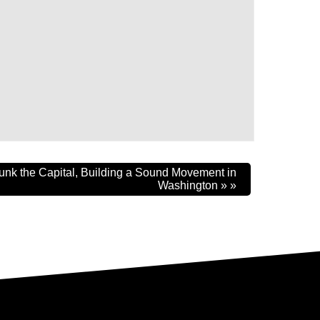
unk the Capital, Building a Sound Movement in
Washington »
»