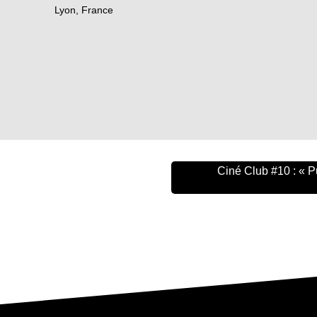
Lyon
,
France
Ciné Club #10 : « P