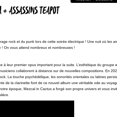
 + ASSASSINS TEAPOT
ge rock et du punk lors de cette soirée électrique ! Une nuit où les ampl
rôle ! On vous attend nombreux et nombreuses !
 à leur premier opus important pour la suite. L’esthétique du groupe e
musiciens collaborent à distance sur de nouvelles compositions. En 202
ck. La touche psychédélique, les sonorités orientales ou latines persiste
nte de la clarinette font de ce nouvel album une véritable ode au voya
 notre époque, Mezcal in Cactus a forgé son propre univers et vous invi
lière.