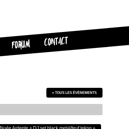
CONTACT
FORUM
« TOUS LES ÉVÈNEMENTS
Nuée Ardente + DJ set black metal/teuf tekno
»