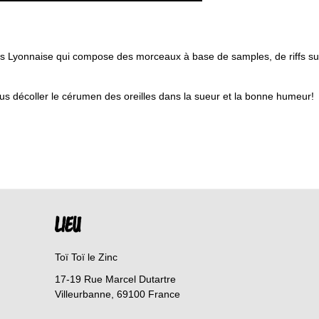
eues Lyonnaise qui compose des morceaux à base de samples, de riffs 
vous décoller le cérumen des oreilles dans la sueur et la bonne humeur!
LIEU
Toï Toï le Zinc
17-19 Rue Marcel Dutartre
Villeurbanne
,
69100
France