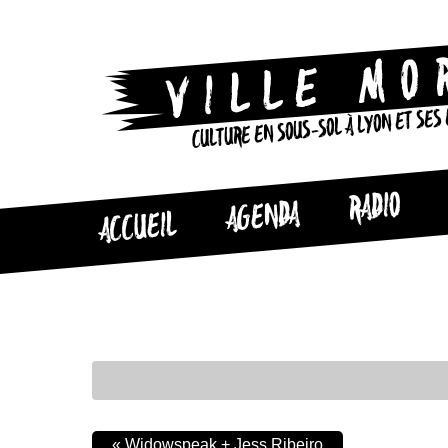
CULTURE EN SOUS-SOL À LYON ET SES
RADIO
AGENDA
ACCUEIL
«
Widowspeak + Jess Ribeiro