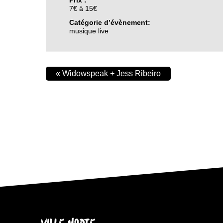
7€ à 15€
Catégorie d’évènement:
musique live
«
Widowspeak + Jess Ribeiro