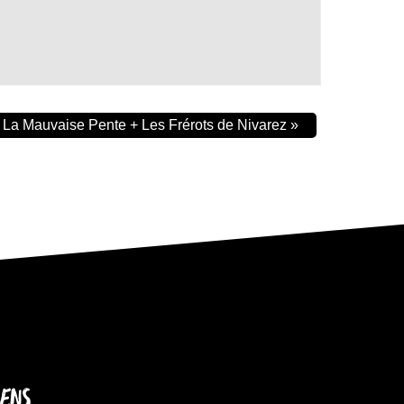
 La Mauvaise Pente + Les Frérots de Nivarez
»
IENS