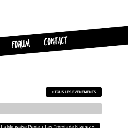
CONTACT
FORUM
« TOUS LES ÉVÈNEMENTS
 La Mauvaise Pente + Les Frérots de Nivarez
»