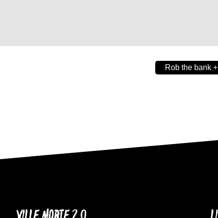
Rob the bank +
VILLE MORTE 2.0
L