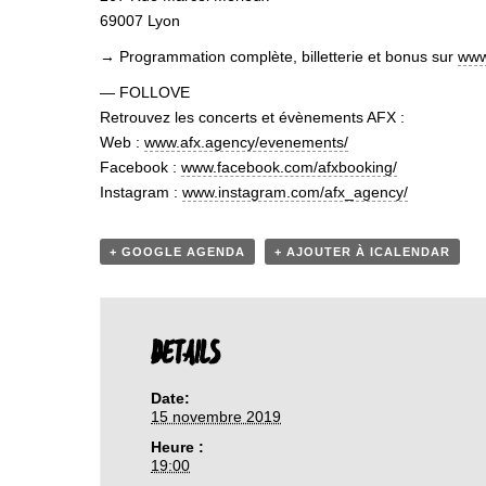
69007 Lyon
→ Programmation complète, billetterie et bonus sur
www.
— FOLLOVE
Retrouvez les concerts et évènements AFX :
Web :
www.afx.agency/evenements/
Facebook :
www.facebook.com/afxbooking/
Instagram :
www.instagram.com/afx_agency/
+ GOOGLE AGENDA
+ AJOUTER À ICALENDAR
DETAILS
Date:
15 novembre 2019
Heure :
19:00