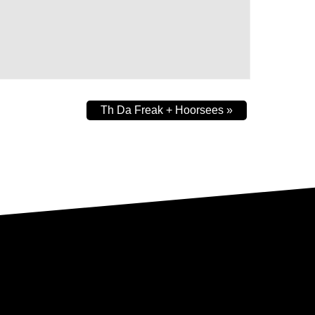
Th Da Freak + Hoorsees
»