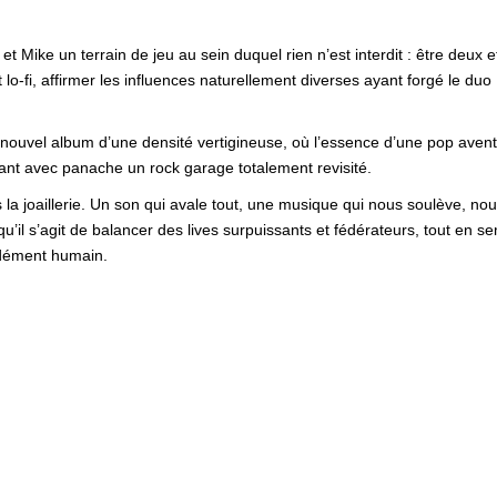
t Mike un terrain de jeu au sein duquel rien n’est interdit : être deux
t lo-fi, affirmer les influences naturellement diverses ayant forgé le du
 nouvel album d’une densité vertigineuse, où l’essence d’une pop aventu
ant avec panache un rock garage totalement revisité.
s la joaillerie. Un son qui avale tout, une musique qui nous soulève, n
u’il s’agit de balancer des lives surpuissants et fédérateurs, tout en s
ndément humain.