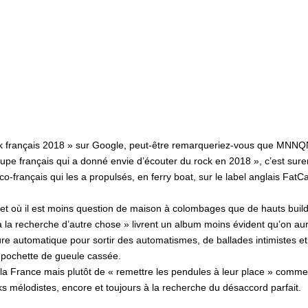
ock français 2018 » sur Google, peut-être remarqueriez-vous que MNNQN
pe français qui a donné envie d’écouter du rock en 2018 », c’est sure
o-français qui les a propulsés, en ferry boat, sur le label anglais FatC
res et où il est moins question de maison à colombages que de hauts b
à la recherche d’autre chose » livrent un album moins évident qu’on aurai
ture automatique pour sortir des automatismes, de ballades intimistes 
a pochette de gueule cassée.
r la France mais plutôt de « remettre les pendules à leur place » comme 
s mélodistes, encore et toujours à la recherche du désaccord parfait.