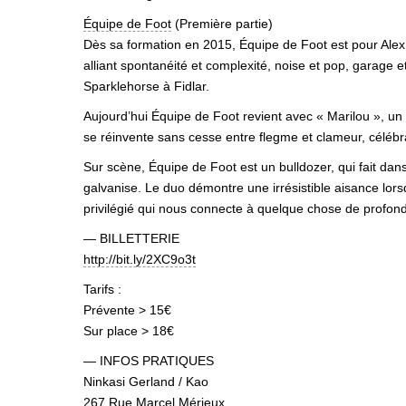
Équipe de Foot
(Première partie)
Dès sa formation en 2015, Équipe de Foot est pour Alex e
alliant spontanéité et complexité, noise et pop, garage e
Sparklehorse à Fidlar.
Aujourd’hui Équipe de Foot revient avec « Marilou », un
se réinvente sans cesse entre flegme et clameur, célébr
Sur scène, Équipe de Foot est un bulldozer, qui fait dan
galvanise. Le duo démontre une irrésistible aisance lorsq
privilégié qui nous connecte à quelque chose de profo
— BILLETTERIE
http://bit.ly/2XC9o3t
Tarifs :
Prévente > 15€
Sur place > 18€
— INFOS PRATIQUES
Ninkasi Gerland / Kao
267 Rue Marcel Mérieux