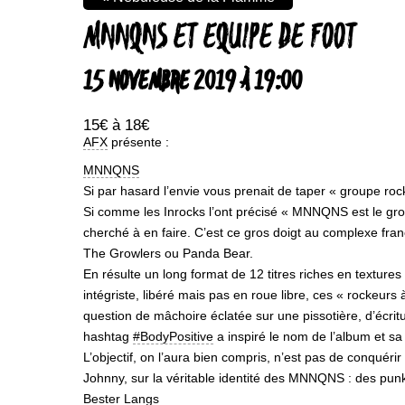
MNNQNS ET EQUIPE DE FOOT
15 NOVEMBRE 2019 À 19:00
15€ à 18€
AFX
présente :
MNNQNS
Si par hasard l’envie vous prenait de taper « groupe r
Si comme les Inrocks l’ont précisé « MNNQNS est le grou
cherché à en faire. C’est ce gros doigt au complexe franc
The Growlers ou Panda Bear.
En résulte un long format de 12 titres riches en textu
intégriste, libéré mais pas en roue libre, ces « rockeurs 
question de mâchoire éclatée sur une pissotière, d’écri
hashtag
#BodyPositive
a inspiré le nom de l’album et s
L’objectif, on l’aura bien compris, n’est pas de conquéri
Johnny, sur la véritable identité des MNNQNS : des punk
Bester Langs